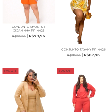
CONJUNTO SHORTS E
CIGANINHA PRI 4429
R$79,96
R$199,90
CONJUNTO TAYANY PRI 4426
R$87,96
R$219,90
57
%
OFF
60
%
OFF