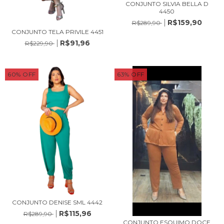
CONJUNTO SILVIA BELLA D
4450
R$159,90
R$289,90
CONJUNTO TELA PRIVILE 4451
R$91,96
R$229,90
60
%
OFF
63
%
OFF
CONJUNTO DENISE SML 4442
R$115,96
R$289,90
CONJUNTO ESQUIMO DOCE