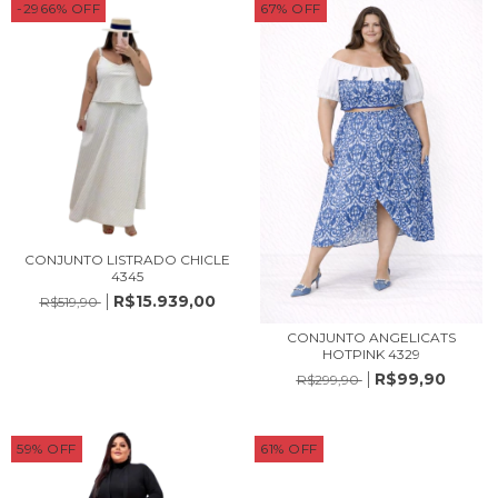
-2966
%
OFF
67
%
OFF
CONJUNTO LISTRADO CHICLE
4345
R$15.939,00
R$519,90
CONJUNTO ANGELICATS
HOTPINK 4329
R$99,90
R$299,90
59
%
OFF
61
%
OFF