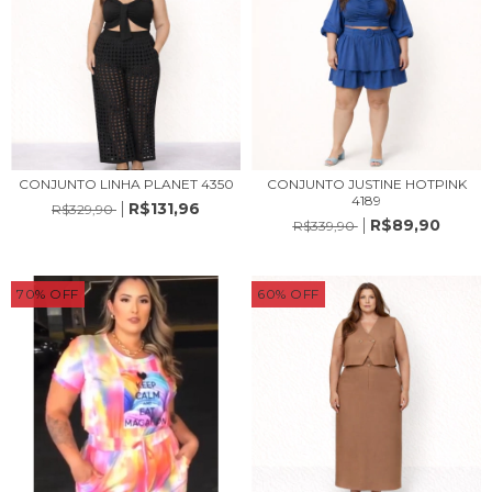
CONJUNTO LINHA PLANET 4350
CONJUNTO JUSTINE HOTPINK
4189
R$131,96
R$329,90
R$89,90
R$339,90
70
%
OFF
60
%
OFF