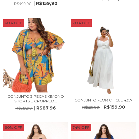
R$159,90
R$499,90
60
%
OFF
70
%
OFF
CONJUNTO 3 PEÇAS KIMONO
CONJUNTO FLOR CHICLE 4357
SHORTS E CROPPED...
R$159,90
R$529,90
R$87,96
R$219,90
60
%
OFF
74
%
OFF