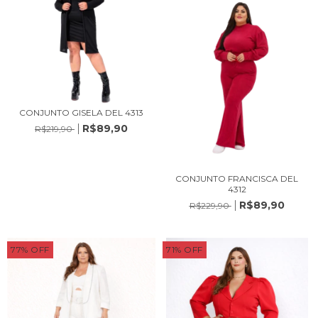
CONJUNTO GISELA DEL 4313
R$89,90
R$219,90
CONJUNTO FRANCISCA DEL
4312
R$89,90
R$229,90
77
%
OFF
71
%
OFF