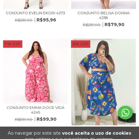
CONJUNTO EVELIN EKORI 4273
CONJUNTO BELISA DONNA
4258
R$95,96
R$239,90
R$79,90
R$239,90
71
%
OFF
61
%
OFF
CONJUNTO EMMA DOCE VIDA
4245
R$99,90
R$339,90
CONJUNTO LISETE LALA 4238
Ao navegar por este site
você aceita o uso de cookies
R$69,90
R$179,90