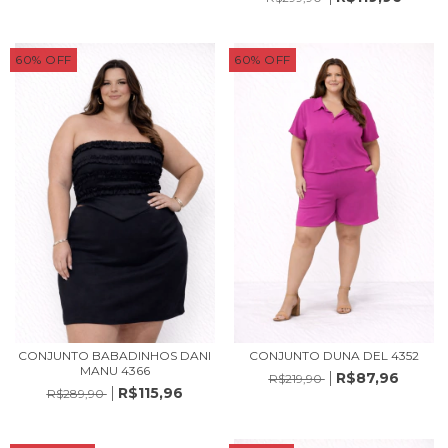
60
%
OFF
60
%
OFF
CONJUNTO BABADINHOS DANI
CONJUNTO DUNA DEL 4352
MANU 4366
R$87,96
R$219,90
R$115,96
R$289,90