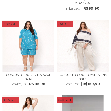
VIDA 4202
R$89,90
R$239,90
60
%
OFF
76
%
OFF
CONJUNTO DOCE VIDA AZUL
CONJUNTO COORD VALENTINA
4353
4437
R$115,96
R$159,90
R$289,90
R$659,90
64
%
OFF
60
%
OFF