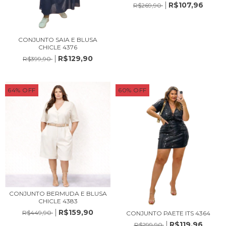
R$107,96
R$269,90
CONJUNTO SAIA E BLUSA
CHICLE 4376
R$129,90
R$399,90
64
%
OFF
60
%
OFF
CONJUNTO BERMUDA E BLUSA
CHICLE 4383
R$159,90
R$449,90
CONJUNTO PAETE ITS 4364
R$119,96
R$299,90