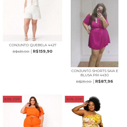
CONJUNTO QUEBELA 4427
R$159,90
R$439,90
CONJUNTO SHORTS SAIA E
BLUSA PRI 4430
R$87,96
R$219,90
60
%
OFF
60
%
OFF