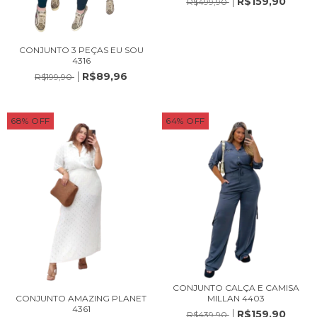
R$159,90
R$499,90
CONJUNTO 3 PEÇAS EU SOU
4316
R$89,96
R$199,90
68
%
OFF
64
%
OFF
CONJUNTO CALÇA E CAMISA
MILLAN 4403
CONJUNTO AMAZING PLANET
4361
R$159,90
R$439,90