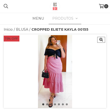
0
MENU
PRODUTOS
Início
/
BLUSA
/
CROPPED ELIETE KAYLA 00155
75
%
OFF