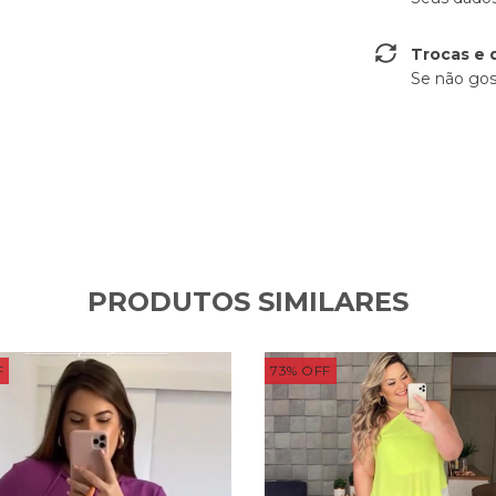
Trocas e 
Se não gos
PRODUTOS SIMILARES
F
73
%
OFF