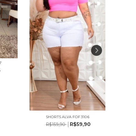
S
7
6
SHORTS ALVA FOF 3106
R$59,90
R$159,90