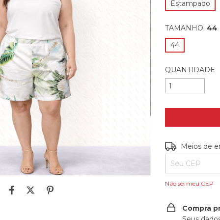
Estampado
TAMANHO:
44
44
QUANTIDADE
Entregas para o
Meios de e
Não sei meu CEP
Compra p
Seus dados