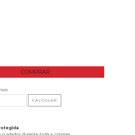
 CEP:
ALTERAR CEP
nvio
CALCULAR
rotegida
 cuidados durante toda a compra.