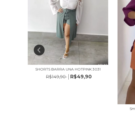
SHORTS BARRA UNA HOTPINK 3031
R$49,90
R$149,90
S 3040
0
SH