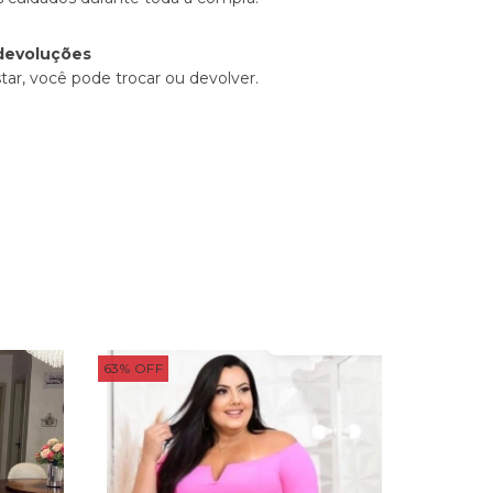
devoluções
tar, você pode trocar ou devolver.
63
%
OFF
60
%
OFF