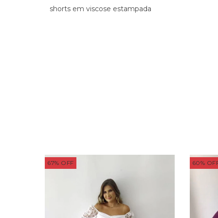
shorts em viscose estampada
67
%
OFF
60
%
OF