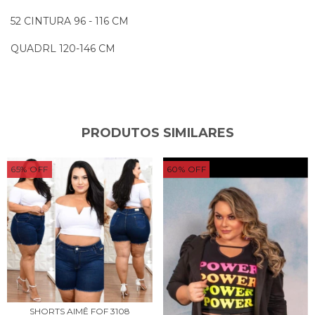
52 CINTURA 96 - 116 CM
QUADRL 120-146 CM
PRODUTOS SIMILARES
65
%
OFF
60
%
OFF
SHORTS AIMÊ FOF 3108