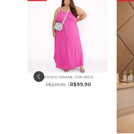
VESTIDO ARIANE JOIN 6115 R
R$99,90
R$229,90
 6001
0