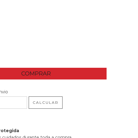
 CEP:
ALTERAR CEP
nvio
CALCULAR
rotegida
 cuidados durante toda a compra.