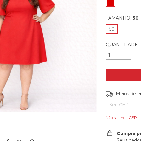
TAMANHO:
50
50
QUANTIDADE
Entregas para o
Meios de e
Não sei meu CEP
Compra p
Seus dados