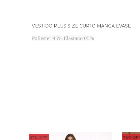
VESTIDO PLUS SIZE CURTO MANGA EVASE
Poliester 95% Elastano 05%
57
%
OFF
78
%
OF