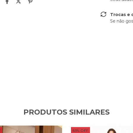
Trocas e 
Se não gos
PRODUTOS SIMILARES
F
65
%
OFF