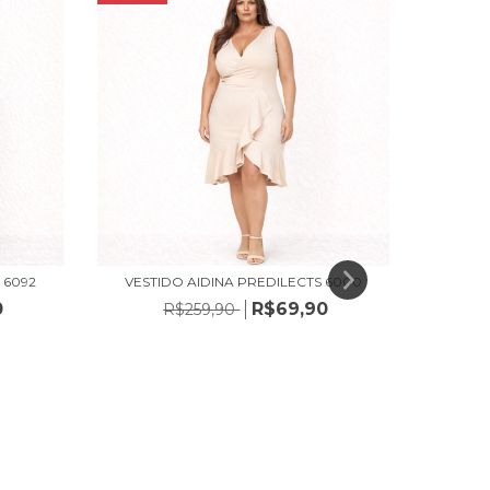
 6092
VESTIDO AIDINA PREDILECTS 6000
0
R$69,90
R$259,90
VE