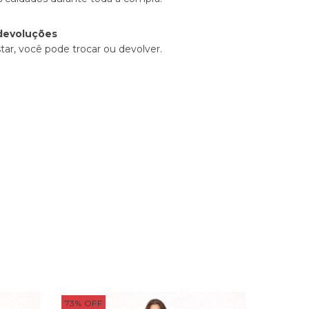
devoluções
tar, você pode trocar ou devolver.
73
%
OFF
60
%
OFF